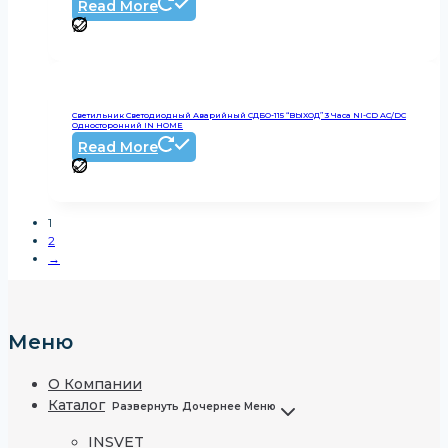
Read More
Светильник Светодиодный Аварийный СДБО-115 “ВЫХОД” 3 Часа NI-CD AC/DC
Односторонний IN HOME
Read More
1
2
→
Меню
О Компании
Каталог
Развернуть Дочернее Меню
INSVET