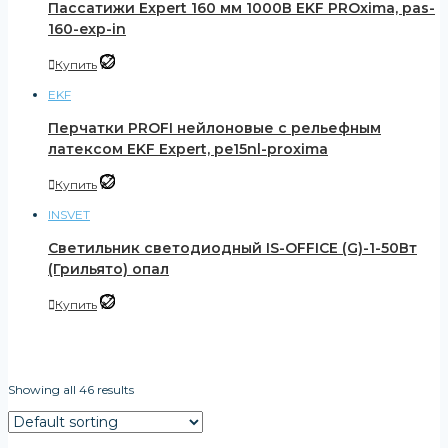
Пассатижи Expert 160 мм 1000В EKF PROxima, pas-
160-exp-in
Купить
EKF
Перчатки PROFI нейлоновые с рельефным
латексом EKF Expert, pe15nl-proxima
Купить
INSVET
Светильник светодиодный IS-OFFICE (G)-1-50Вт
(Грильято) опал
Купить
Product categories
Showing all 46 results
Аварийные светильники
(21)
Фитосветильники
(3)