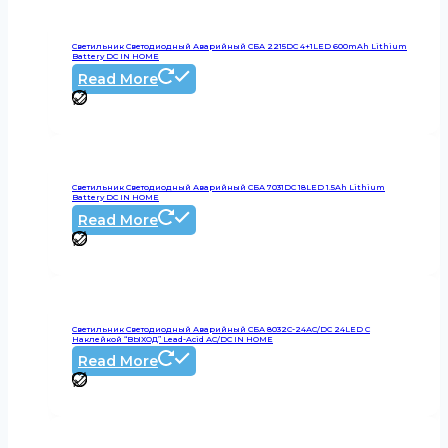
Светильник Светодиодный Аварийный СБА 2215DC 4+1LED 600mAh Lithium
Battery DC IN HOME
Read More
Светильник Светодиодный Аварийный СБА 7031DC 18LED 1.5Ah Lithium
Battery DC IN HOME
Read More
Светильник Светодиодный Аварийный СБА 8032С-24АС/DC 24LED С
Наклейкой “ВЫХОД” Lead-Acid АС/DC IN HOME
Read More