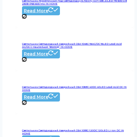
Светильник Герметичный Под Светодиодную Лампу ССП-458 2xLED-Т8-600 G13
230В IP65 600 Мм IN HOME
Read More
Светильник Светодиодный Аварийный СБА 1048С-18AC/DC 18LED Lead-Acid
AC/DC С Наклейкой “ВЫХОД” IN HOME
Read More
Светильник Светодиодный Аварийный СБА 1089С-40DC 40LED Lead-Acid DC IN
HOME
Read More
Светильник Светодиодный Аварийный СБА 1093С-120DC 120LED Li-Ion DC IN
HOME