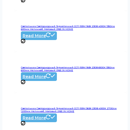
Светильник Светодиодный Герметичный ССП-159М 18Вт 230В 4000К 1350лм
600мм Нелинкаб. Матовый IP65 IN HOME
Read More
Светильник Светодиодный Герметичный ССП-159М 18Вт 230В 6500К 1350лм
600мм Нелинкаб. Матовый IP65 IN HOME
Read More
Светильник Светодиодный Герметичный ССП-159М 36Вт 230В 4000К 2700лм
1200мм Нелинкаб. Матовый IP65 IN HOME
Read More