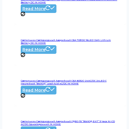
Battery DC IN HOME
Read More
Светильник Светодиодный Аварийный СБА 7031DC 18LED 1.5Ah Lithium
Battery DC IN HOME
Read More
Светильник Светодиодный Аварийный СБА 8032С-24АС/DC 24LED С
Наклейкой “ВЫХОД” Lead-Acid АС/DC IN HOME
Read More
Светильник Светодиодный Аварийный СДБО-115 “ВЫХОД EXIT” 3 Часа NI-CD
AC/DC Односторонний IN HOME