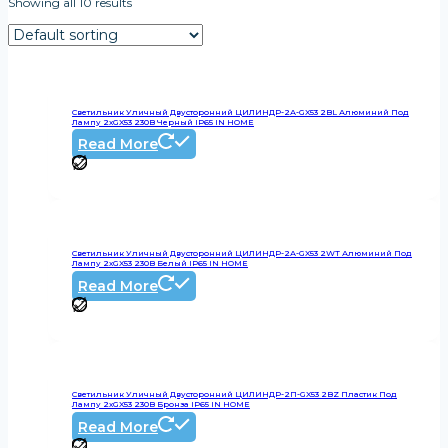
Showing all 10 results
Светильник Уличный Двусторонний ЦИЛИНДР-2А-GX53 2BL Алюминий Под
Лампу 2хGX53 230B Черный IP65 IN HOME
Read More
Светильник Уличный Двусторонний ЦИЛИНДР-2А-GX53 2WT Алюминий Под
Лампу 2хGX53 230B Белый IP65 IN HOME
Read More
Светильник Уличный Двусторонний ЦИЛИНДР-2П-GX53 2BZ Пластик Под
Лампу 2хGX53 230B Бронза IP65 IN HOME
Read More