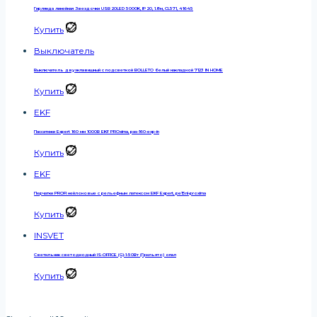
Гирлянда линейная Звездочки USB 20LED 5000K, IP 20, 1.8м, CL571, 41645
Купить
Выключатель
Выключатель двухклавишный с подсветкой BOLLETO белый накладной 7123 IN HOME
Купить
EKF
Пассатижи Expert 160 мм 1000В EKF PROxima, pas-160-exp-in
Купить
EKF
Перчатки PROFI нейлоновые с рельефным латексом EKF Expert, pe15nl-proxima
Купить
INSVET
Светильник светодиодный IS-OFFICE (G)-1-50Вт (Грильято) опал
Купить