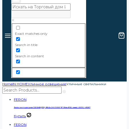
Exact matches only
Search in title
Search in content
Home
IN HOME
Уличное освещение
Уличные светильники
FERON
Лента светодиодная 320SMD(2110) 8Вт/м 24V 5000*8*1.8мм IP20, синий, LS530, 48267
Купить
FERON