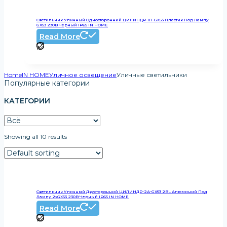
Светильник Уличный Односторонний ЦИЛИНДР-1П-GX53 Пластик Под Лампу
GX53 230B Черный IP65 IN HOME
Read More
Home
IN HOME
Уличное освещение
Уличные светильники
Популярные категории
КАТЕГОРИИ
Showing all 10 results
Светильник Уличный Двусторонний ЦИЛИНДР-2А-GX53 2BL Алюминий Под
Лампу 2хGX53 230B Черный IP65 IN HOME
Read More