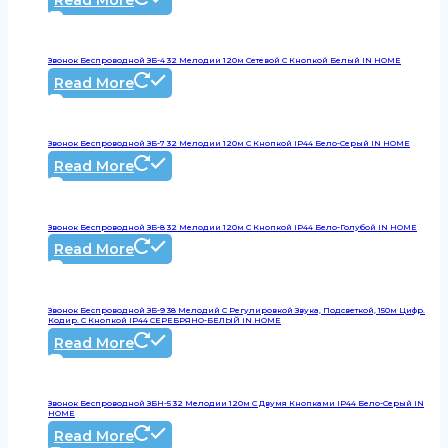
Звонок Беспроводной ЗБ-4 32 Мелодии 120м Сетевой С Кнопкой Белый IN HOME
Read More
Звонок Беспроводной ЗБ-7 32 Мелодии 120м С Кнопкой IP44 Бело-Серый IN HOME
Read More
Звонок Беспроводной ЗБ-8 32 Мелодии 120м С Кнопкой IP44 Бело-Голубой IN HOME
Read More
Звонок Беспроводной ЗБ-9 38 Мелодий С Регулировкой Звука, Подсветкой, 150м Цифр.
Кодир. С Кнопкой IP44 СЕРЕБРЯНО-БЕЛЫЙ IN HOME
Read More
Звонок Беспроводной ЗБН-5 32 Мелодии 120м С Двумя Кнопками IP44 Бело-Серый IN
HOME
Read More