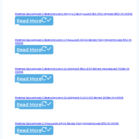
Розетка Одинарная С Заземлением Каучук С Заглушкой 16А IP44 Черная 9321 IN HOME
Read More
Розетка Одинарная С Заземлением С Крышкой AQUA Белая Полугерметичная 3112 IN
HOME
Read More
Розетка Одинарная С Заземлением Со Шторкой BOLLETO Белая Накладная 7028х IN
HOME
Read More
Розетка Одинарная С Заземлением Со Шторкой CLASSICO Белая 2028x IN HOME
Read More
Розетка Одинарная С Крышкой AQUA Белая Полугерметичная 3110 IN HOME
Read More