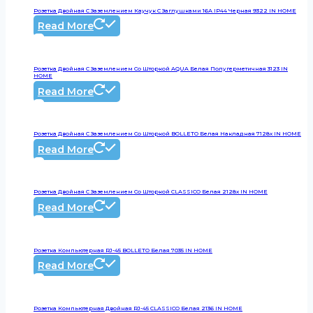
Розетка Двойная С Заземлением Каучук С Заглушками 16А IP44 Черная 9322 IN HOME
Read More
Розетка Двойная С Заземлением Со Шторкой AQUA Белая Полугерметичная 3123 IN
HOME
Read More
Розетка Двойная С Заземлением Со Шторкой BOLLETO Белая Накладная 7128х IN HOME
Read More
Розетка Двойная С Заземлением Со Шторкой CLASSICO Белая 2128x IN HOME
Read More
Розетка Компьютерная RJ-45 BOLLETO Белая 7035 IN HOME
Read More
Розетка Компьютерная Двойная RJ-45 CLASSICO Белая 2136 IN HOME