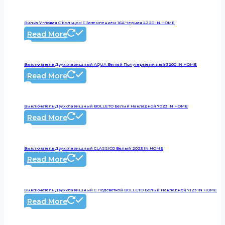
Вилка Угловая С Кольцом С Заземлением 16А Черная 4220 IN HOME
Read More
Выключатель Двухклавишный AQUA Белый Полугерметичный 3200 IN HOME
Read More
Выключатель Двухклавишный BOLLETO Белый Накладной 7023 IN HOME
Read More
Выключатель Двухклавишный CLASSICO Белый 2023 IN HOME
Read More
Выключатель Двухклавишный С Подсветкой BOLLETO Белый Накладной 7123 IN HOME
Read More