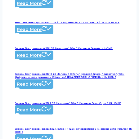
Read More
Выключатель Одноклавишный С Подсветкой CLASSICO Белый 2121 IN HOME
Read More
Звонок Беспроводной ЗБ-1 32 Мелодии 120м С Кнопкой Белый IN HOME
Read More
Звонок Беспроводной ЗБ-10 25 Мелодий С Регулировкой Звука, Подсветкой, 150м
Цифровым Кодированием С Кнопкой IP44 СЕРЕБРЯНО-ЧЕРНЫЙ IN HOME
Read More
Звонок Беспроводной ЗБ-2 32 Мелодии 120м С Кнопкой Бело-Серый IN HOME
Read More
Звонок Беспроводной ЗБ-3 32 Мелодии 120м С Подсветкой С Кнопкой Бело-Голубой IN
HOME
Read More