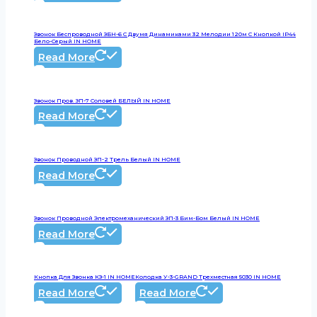
Звонок Беспроводной ЗБН-6 С Двумя Динамиками 32 Мелодии 120м С Кнопкой IP44
Бело-Серый IN HOME
Read More
Звонок Пров. ЗП-7 Соловей БЕЛЫЙ IN HOME
Read More
Звонок Проводной ЗП-2 Трель Белый IN HOME
Read More
Звонок Проводной Электромеханический ЗП-3 Бим-Бом Белый IN HOME
Read More
Кнопка Для Звонка КЗ-1 IN HOME
Колодка У-3-GRAND Трехместная 5030 IN HOME
Read More
Read More