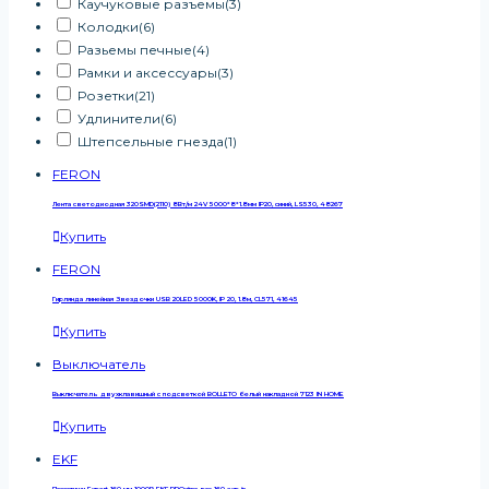
Каучуковые разъемы
(3)
Колодки
(6)
Разьемы печные
(4)
Рамки и аксессуары
(3)
Розетки
(21)
Удлинители
(6)
Штепсельные гнезда
(1)
FERON
Лента светодиодная 320SMD(2110) 8Вт/м 24V 5000*8*1.8мм IP20, синий, LS530, 48267
Купить
FERON
Гирлянда линейная Звездочки USB 20LED 5000K, IP 20, 1.8м, CL571, 41645
Купить
Выключатель
Выключатель двухклавишный с подсветкой BOLLETO белый накладной 7123 IN HOME
Купить
EKF