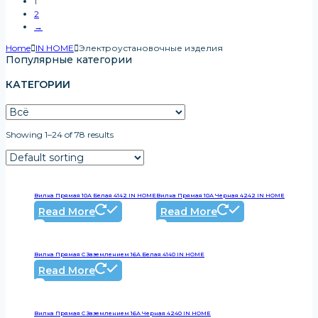
1
2
→
Home
IN HOME
Электроустановочные изделия
Популярные категории
КАТЕГОРИИ
Showing 1–24 of 78 results
Вилка Прямая 10А Белая 4142 IN HOME
Вилка Прямая 10А Черная 4242 IN HOME
Read More
Read More
Вилка Прямая С Заземлением 16А Белая 4140 IN HOME
Read More
Вилка Прямая С Заземлением 16А Черная 4240 IN HOME