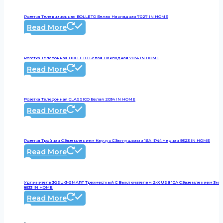
Розетка Телевизионная BOLLETO Белая Накладная 7027 IN HOME
Read More
Розетка Телефонная BOLLETO Белая Накладная 7034 IN HOME
Read More
Розетка Телефонная CLASSICO Белая 2034 IN HOME
Read More
Розетка Тройная С Заземлением Каучук С Заглушками 16А IP44 Черная 9323 IN HOME
Read More
Удлинитель 3GSU-3-SMART Трехместный C Выключателем 2-Х USB 10А С Заземлением 3м
8533 IN HOME
Read More