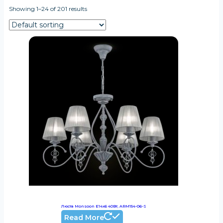
Showing 1–24 of 201 results
Люста Monsoon E14х6 40Вт, ARM154-06-S
Read More