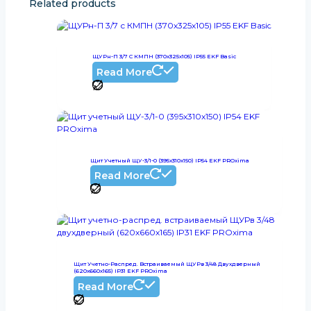
Related products
ЩУРн-П 3/7 С КМПН (370х325х105) IP55 EKF Basic
Read More
Щит Учетный ЩУ-3/1-0 (395x310x150) IP54 EKF PROxima
Read More
Щит Учетно-Распред. Встраиваемый ЩУРв 3/48 Двухдверный
(620х660х165) IP31 EKF PROxima
Read More