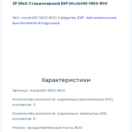
3P 55кА Стационарный EKF,mccb450-1600-800
SKU:
mccb450-1600-800
Categories:
EKF
,
Автоматические
выключатели воздушные
Получить Информацию О
Продукте
Характеристики
Артикул: mccb450-1600-800
Количество вспомогат. нормально разомкнутых (НО)
контактов: 0
Количество вспомогат. нормально замкнутых (НЗ)
контактов: 0
Номин. продолжительный ток Iu: 800