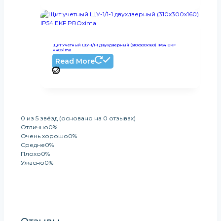
Щит Учетный ЩУ-1/1-1 Двухдверный (310х300х160) IP54 EKF
PROxima
Read More
0 из 5 звёзд (основано на 0 отзывах)
Отлично
0%
Очень хорошо
0%
Средне
0%
Плохо
0%
Ужасно
0%
Оставить Отзыв