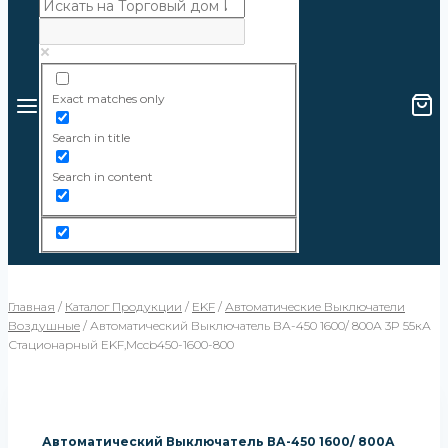
Exact matches only
Search in title
Search in content
Главная
/
Каталог Продукции
/
EKF
/
Автоматические Выключатели
Воздушные
/
Автоматический Выключатель ВА-450 1600/ 800А 3P 55кА
Стационарный EKF,mccb450-1600-800
Автоматический Выключатель ВА-450 1600/ 800А