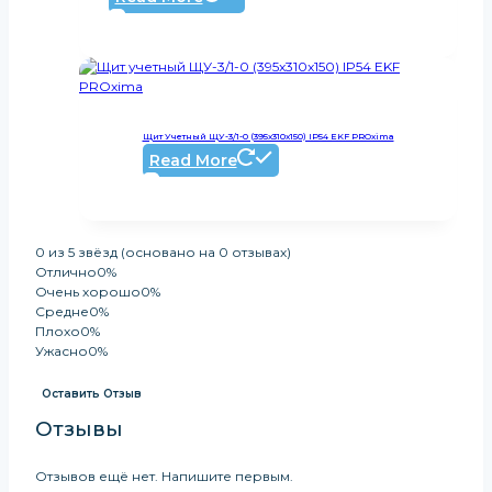
Щит Учетный ЩУ-3/1-0 (395x310x150) IP54 EKF PROxima
Read More
Оценка
0 из 5 звёзд (основано на 0 отзывах)
0
Отлично
0%
из
Очень хорошо
0%
5
Средне
0%
Плохо
0%
Ужасно
0%
Оставить Отзыв
Отзывы
Отзывов ещё нет. Напишите первым.