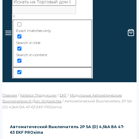
Exact matches only
Search in title
Search in content
Главная
/
Каталог Продукции
/
EKF
/
Модульные Автоматические
Выключатели И Доп. Устройства
/
Автоматический Выключатель 2P 5А
(D) 4,5kA ВА 47-63 EKF PROxima
Автоматический Выключатель 2P 5А (D) 4,5kA ВА 47-
63 EKF PROxima