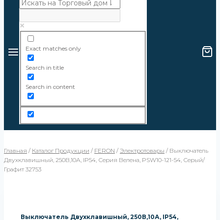
Exact matches only
Search in title
Search in content
Главная
/
Каталог Продукции
/
FERON
/
Электротовары
/
Выключатель
Двухклавишный, 250В,10А, IP54, Серия Велена, PSW10-121-54, Серый/
Графит 32753
Выключатель Двухклавишный, 250В,10А, IP54,