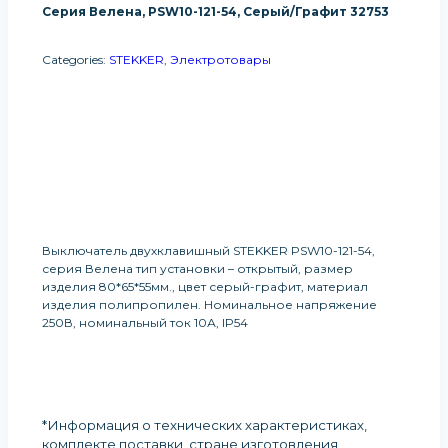
Серия Велена, PSW10-121-54, Серый/графит 32753
Categories:
STEKKER
,
Электротовары
Получить Информацию О
Продукте
Выключатель двухклавишный STEKKER PSW10-121-54,
серия Велена тип установки – открытый, размер
изделия 80*65*55мм., цвет серый-графит, материал
изделия полипропилен. Номинальное напряжение
250В, номинальный ток 10А, IP54
*Информация о технических характеристиках,
комплекте поставки, стране изготовления,