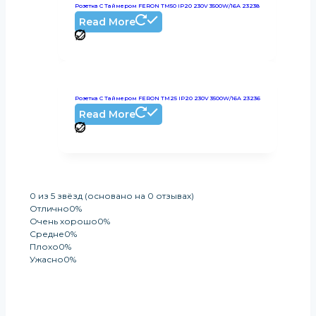
Розетка С Таймером FERON TM50 IP20 230V 3500W/16А 23238
Read More
Розетка С Таймером FERON TM25 IP20 230V 3500W/16А 23236
Read More
0 из 5 звёзд (основано на 0 отзывах)
Отлично
0%
Очень хорошо
0%
Средне
0%
Плохо
0%
Ужасно
0%
Оставить Отзыв