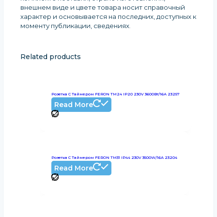
внешнем виде и цвете товара носит справочный
характер и основывается на последних, доступных к
моменту публикации, сведениях
.
Related products
Розетка С Таймером FERON TM24 IP20 230V 3600Вт/16А 23257
Read More
Розетка С Таймером FERON TM31 IP44 230V 3500W/16А 23204
Read More