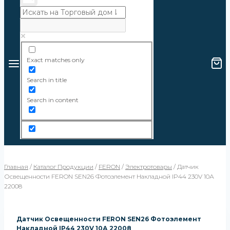
Exact matches only
Search in title
Search in content
Главная
/
Каталог Продукции
/
FERON
/
Электротовары
/
Датчик
Освещенности FERON SEN26 Фотоэлемент Накладной IP44 230V 10А
22008
Датчик Освещенности FERON SEN26 Фотоэлемент
Накладной IP44 230V 10А 22008