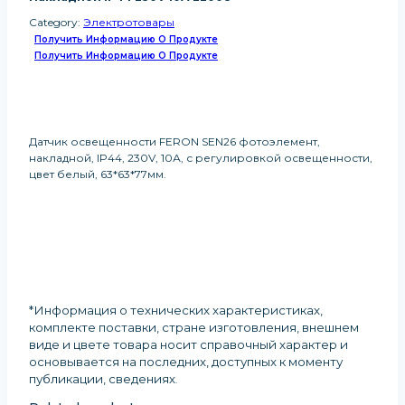
Category:
Электротовары
Получить Информацию О Продукте
Получить Информацию О Продукте
Датчик освещенности FERON SEN26 фотоэлемент,
накладной, IP44, 230V, 10А, с регулировкой освещенности,
цвет белый, 63*63*77мм.
*Информация о технических характеристиках,
комплекте поставки, стране изготовления, внешнем
виде и цвете товара носит справочный характер и
основывается на последних, доступных к моменту
публикации, сведениях
.