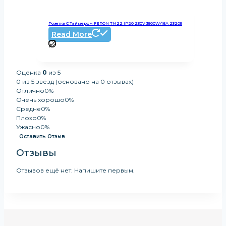
Розетка С Таймером FERON TM22 IP20 230V 3500W/16А 23205
Read More
Оценка
0
из 5
0 из 5 звёзд (основано на 0 отзывах)
Отлично
0%
Очень хорошо
0%
Средне
0%
Плохо
0%
Ужасно
0%
Оставить Отзыв
Отзывы
Отзывов ещё нет. Напишите первым.