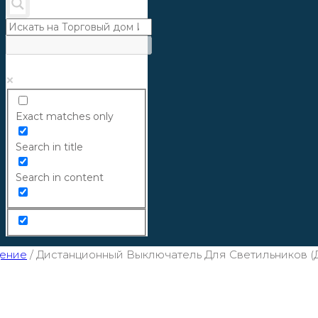
Exact matches only
Search in title
Search in content
ение
/
Дистанционный Выключатель Для Светильников (