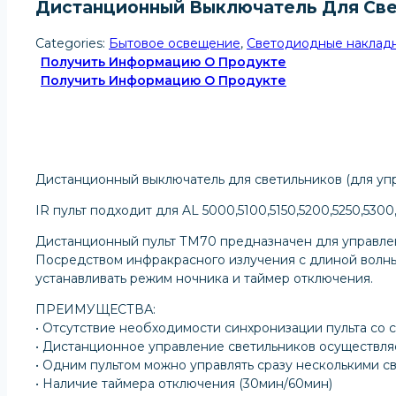
Дистанционный Выключатель Для Све
Categories:
Бытовое освещение
,
Светодиодные накладн
Получить Информацию О Продукте
Получить Информацию О Продукте
Дистанционный выключатель для светильников (для упр
IR пульт подходит для AL 5000,5100,5150,5200,5250,5300
Дистанционный пульт ТМ70 предназначен для управлен
Посредством инфракрасного излучения с длиной волны 0
устанавливать режим ночника и таймер отключения.
ПРЕИМУЩЕСТВА:
• Отсутствие необходимости синхронизации пульта со 
• Дистанционное управление светильников осуществляе
• Одним пультом можно управлять сразу несколькими с
• Наличие таймера отключения (30мин/60мин)