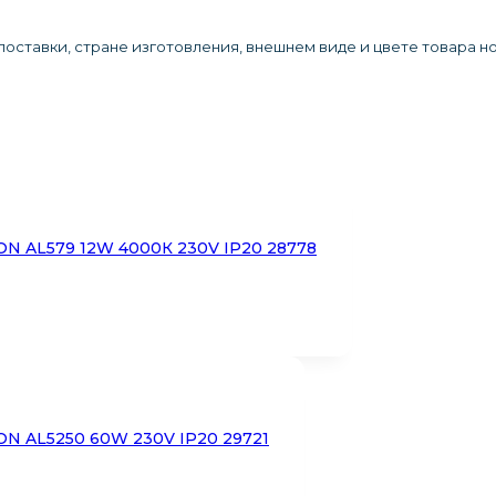
оставки, стране изготовления, внешнем виде и цвете товара н
N AL579 12W 4000К 230V IP20 28778
N AL5250 60W 230V IP20 29721