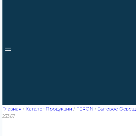
Главная
/
Каталог Продукции
/
FERON
/
Бытовое Освещ
23367