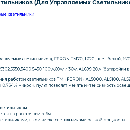
тильников (для Управляемых Светильнико
ые светильники
авляемых светильников), FERON TM70, IP20, цвет белый, 150
,5302,5350,5400,5450 100w,60w и 36w, AL699 26w (батарейки в
ия работой светильников ТМ «FERON» AL5000, AL5100, AL520
,75-1,4 микрон, пульт позволят менять интенсивность освещ
светильником
тся на расстоянии 4-6м
ветильниками, в том числе светильниками разной мощности