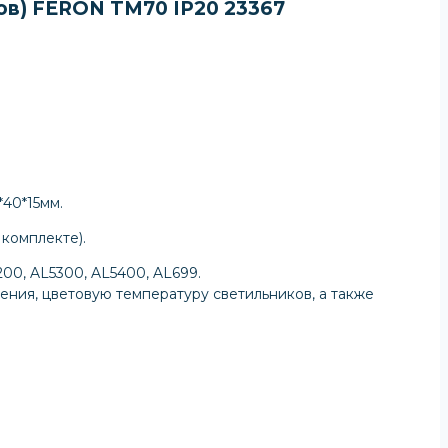
в) FERON TM70 IP20 23367
*40*15мм.
 комплекте).
0, AL5300, AL5400, AL699.
ения, цветовую температуру светильников, а также