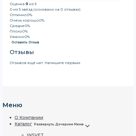
Оценка
0
из 5
0 из 5 звёзд (основано на 0 отзывах)
Отлично
0%
Очень хорошо
0%
Средне
0%
Плохо
0%
Ужасно
0%
Оставить Отзыв
Отзывы
Отзывов ещё нет. Напишите первым.
Меню
О Компании
Каталог
Развернуть Дочернее Меню
INSVET