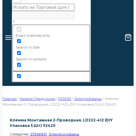
Exact matches only
Search in title
Search in content
Главная
/
Каталог Продукции
/
FERON
/
Электротовары
/
Клемма
Монтажная 2-Проводная, LD222-412 (DIY Упаковка 5 Шт) 32420
Клемма Монтажная 2-Проводная, LD222-412 (DIY
Упаковка 5 Шт) 32420
Categories:
STEKKER
,
Электротовары