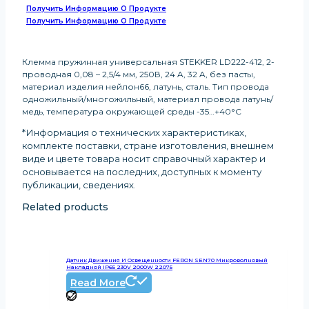
Получить Информацию О Продукте
Получить Информацию О Продукте
Клемма пружинная универсальная STEKKER LD222-412, 2-
проводная 0,08 – 2,5/4 мм, 250В, 24 A, 32 A, без пасты,
материал изделия нейлон66, латунь, сталь. Тип провода
одножильный/многожильный, материал провода латунь/
медь, температура окружающей среды -35…+40°C
*Информация о технических характеристиках,
комплекте поставки, стране изготовления, внешнем
виде и цвете товара носит справочный характер и
основывается на последних, доступных к моменту
публикации, сведениях
.
Related products
Датчик Движения И Освещенности FERON SEN70 Микроволновый
Накладной IP65 230V 2000W 22075
Read More