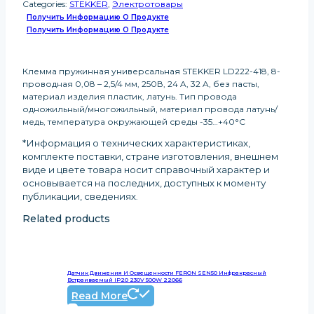
Categories:
STEKKER
,
Электротовары
Получить Информацию О Продукте
Получить Информацию О Продукте
Клемма пружинная универсальная STEKKER LD222-418, 8-
проводная 0,08 – 2,5/4 мм, 250В, 24 A, 32 A, без пасты,
материал изделия пластик, латунь. Тип провода
одножильный/многожильный, материал провода латунь/
медь, температура окружающей среды -35…+40°C
*Информация о технических характеристиках,
комплекте поставки, стране изготовления, внешнем
виде и цвете товара носит справочный характер и
основывается на последних, доступных к моменту
публикации, сведениях
.
Related products
Датчик Движения И Освещенности FERON SEN50 Инфракрасный
Встраиваемый IP20 230V 500W 22066
Read More