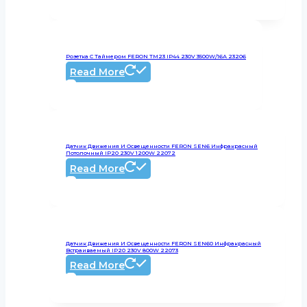
Розетка С Таймером FERON TM23 IP44 230V 3500W/16А 23206
Read More
Датчик Движения И Освещенности FERON SEN6 Инфракрасный
Потолочный IP20 230V 1200W 22072
Read More
Датчик Движения И Освещенности FERON SEN60 Инфракрасный
Встраиваемый IP20 230V 800W 22073
Read More