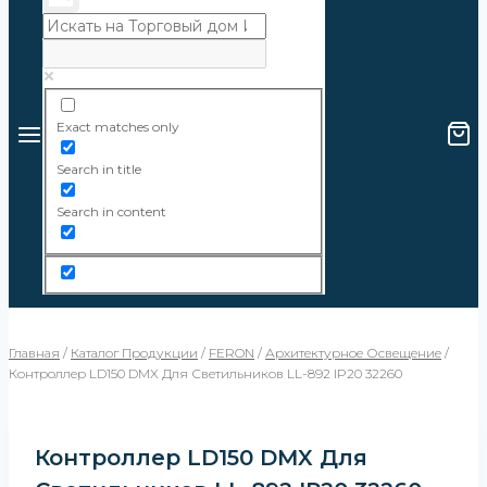
Exact matches only
Search in title
Search in content
Главная
/
Каталог Продукции
/
FERON
/
Архитектурное Освещение
/
Контроллер LD150 DMX Для Светильников LL-892 IP20 32260
Контроллер LD150 DMX Для