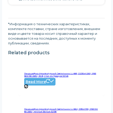
*Информация о технических характеристиках,
комплекте поставки, стране изготовления, внешнем
виде и цвете товара носит справочный характер и
основывается на последних, доступных к моменту
публикации, сведениях
.
Related products
Ландшафтно-Архитектурный Светильник LL-885, D230xH260, IP65
36W 85-265V, RGB, Угол 24 Градуса 32148
Read More
Ландшафтно-Архитектурный Светильник LL-882, D95xH130, IP65 5W
85-265V, Теплый Белый 32138