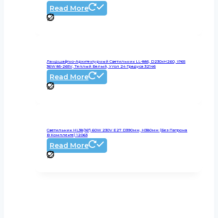
Read More
Ландшафтно-Архитектурный Светильник LL-885, D230xH260, IP65
36W 85-265V, Теплый Белый, Угол 24 Градуса 32146
Read More
Светильник HL38(16″) 60W 230V E27 D390мм, H380мм (без Патрона
В Комплекте) 12063
Read More