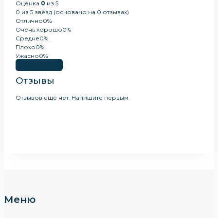
Оценка
0
из 5
0 из 5 звёзд (основано на 0 отзывах)
Отлично
0%
Очень хорошо
0%
Средне
0%
Плохо
0%
Ужасно
0%
Оставить Отзыв
Отзывы
Отзывов ещё нет. Напишите первым.
Меню