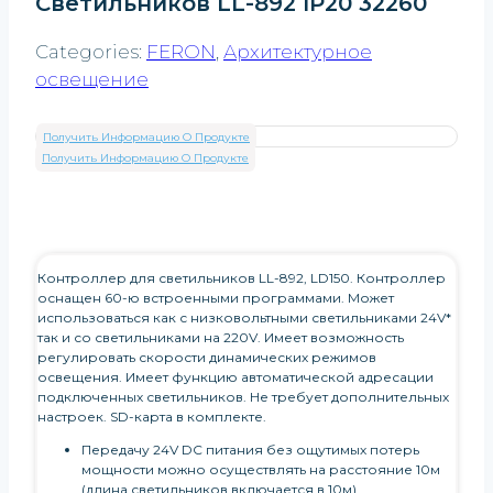
Светильников LL-892 IP20 32260
Categories:
FERON
,
Архитектурное
освещение
Получить Информацию О Продукте
Получить Информацию О Продукте
Контроллер для светильников LL-892, LD150. Контроллер
оснащен 60-ю встроенными программами. Может
использоваться как с низковольтными светильниками 24V*
так и со светильниками на 220V. Имеет возможность
регулировать скорости динамических режимов
освещения. Имеет функцию автоматической адресации
подключенных светильников. Не требует дополнительных
настроек. SD-карта в комплекте.
Передачу 24V DC питания без ощутимых потерь
мощности можно осуществлять на расстояние 10м
(длина светильников включается в 10м).