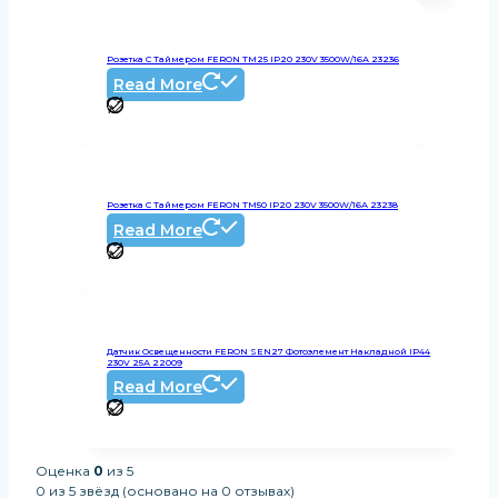
Розетка С Таймером FERON TM25 IP20 230V 3500W/16А 23236
Read More
Розетка С Таймером FERON TM50 IP20 230V 3500W/16А 23238
Read More
Датчик Освещенности FERON SEN27 Фотоэлемент Накладной IP44
230V 25А 22009
Read More
Оценка
0
из 5
0 из 5 звёзд (основано на 0 отзывах)