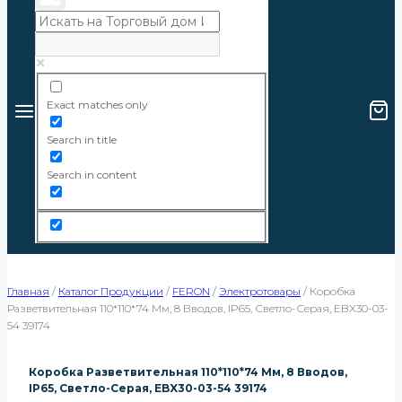
Exact matches only
Search in title
Search in content
Главная
/
Каталог Продукции
/
FERON
/
Электротовары
/
Коробка
Разветвительная 110*110*74 Мм, 8 Вводов, IP65, Светло-Серая, EBX30-03-
54 39174
Коробка Разветвительная 110*110*74 Мм, 8 Вводов,
IP65, Светло-Серая, EBX30-03-54 39174