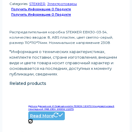
Categories:
STEKKER
,
Электротовары
Получить Информацию О Продукте
Получить Информацию О Продукте
Распределительная коробка STEKKER EBX30-03-54,
количество вводов: 8, ABS пластик, цвет светло-серый,
размер 110*110*74мм. Номинальное напряжение 230В
*Информация о технических характеристиках,
комплекте поставки, стране изготовления, внешнем
виде и цвете товара носит справочный характер и
основывается на последних, доступных к моменту
публикации, сведениях
.
Related products
Датчик Движения И Освещенности FERON SEN70 Микроволновый
Накладной IP65 230V 2000W 22075
Read More