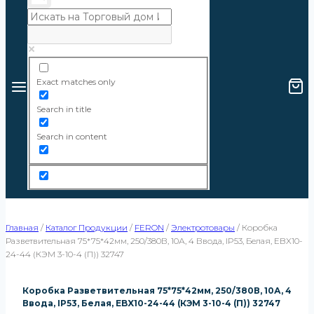
Exact matches only
Search in title
Search in content
Главная
/
Каталог Продукции
/
FERON
/
Электротовары
/
Коробка
Разветвительная 75*75*42мм, 250/380В, 10А, 4 Ввода, IP53, Белая, EBX10-
24-44 (КЭМ 3-10-4 (П)) 32747
Коробка Разветвительная 75*75*42мм, 250/380В, 10А, 4
Ввода, IP53, Белая, EBX10-24-44 (КЭМ 3-10-4 (П)) 32747