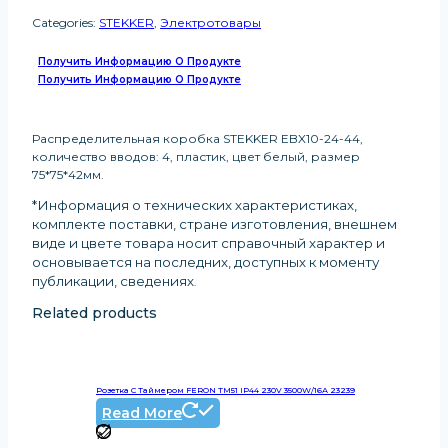
Categories:
STEKKER
,
Электротовары
Получить Информацию О Продукте
Получить Информацию О Продукте
Распределительная коробка STEKKER EBX10-24-44,
количество вводов: 4, пластик, цвет белый, размер
75*75*42мм.
*Информация о технических характеристиках,
комплекте поставки, стране изготовления, внешнем
виде и цвете товара носит справочный характер и
основывается на последних, доступных к моменту
публикации, сведениях
.
Related products
Розетка С Таймером FERON TM51 IP44 230V 3500W/16А 23239
Read More