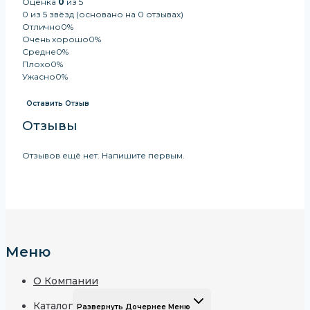
Оценка
0
из 5
0 из 5 звёзд (основано на 0 отзывах)
Отлично
0%
Очень хорошо
0%
Средне
0%
Плохо
0%
Ужасно
0%
Оставить Отзыв
Отзывы
Отзывов ещё нет. Напишите первым.
Меню
О Компании
Каталог
Развернуть Дочернее Меню