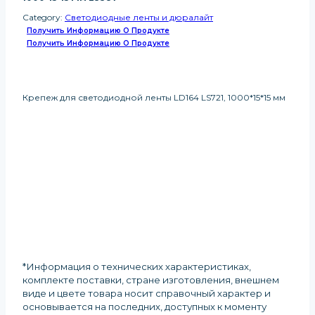
Category:
Светодиодные ленты и дюралайт
Получить Информацию О Продукте
Получить Информацию О Продукте
Крепеж для светодиодной ленты LD164 LS721, 1000*15*15 мм
*Информация о технических характеристиках,
комплекте поставки, стране изготовления, внешнем
виде и цвете товара носит справочный характер и
основывается на последних, доступных к моменту