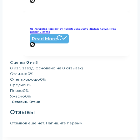
Лента Светодиодная 12V FERON LS604 60*SMD2835 4,8W/m IP65
6500К 1м 27752
Read More
Оценка
0
из 5
0 из 5 звёзд (основано на 0 отзывах)
Отлично
0%
Очень хорошо
0%
Средне
0%
Плохо
0%
Ужасно
0%
Оставить Отзыв
Отзывы
Отзывов ещё нет. Напишите первым.