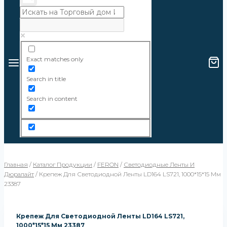
Exact matches only
Search in title
Search in content
Главная
/
Каталог Продукции
/
FERON
/
Светодиодные Ленты И
Дюралайт
/
Крепеж Для Светодиодной Ленты LD164 LS721, 1000*15*15 Мм
23387
Крепеж Для Светодиодной Ленты LD164 LS721,
1000*15*15 Мм 23387