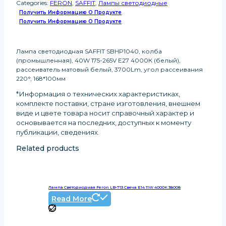
Categories:
FERON
,
SAFFIT
,
Лампы светодиодные
Получить Информацию О Продукте
Получить Информацию О Продукте
Лампа светодиодная SAFFIT SBHP1040, колба
(промышленная), 40W 175-265V E27 4000К (белый),
рассеиватель матовый белый, 3700Lm, угол рассеивания
220°, 168*100мм
*Информация о технических характеристиках,
комплекте поставки, стране изготовления, внешнем
виде и цвете товара носит справочный характер и
основывается на последних, доступных к моменту
публикации, сведениях
.
Related products
Лампа Светодиодная Feron LB-713 Свеча E14 11W 4000K 38008
Read More