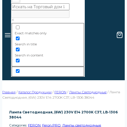
Exact matches only
Search in title
Search in content
Главная
/
Каталог Продукции
/
FERON
/
Лампы Светодиодные
/
Лампа
Светодиодная, (6W) 230V E14 2700K C37, LB-1306 38044
Лампа Светодиодная, (6W) 230V E14 2700K C37, LB-1306
38044
Categories:
FERON
,
Feron.PRO
,
Лампы светодиодные