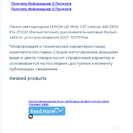
Получить Информацию О Продукте
Получить Информацию О Продукте
Лампа светодиодная FERON LB-1306, C37 (свеча), 6W 230V
E14 2700К (белый теплый), рассеиватель матовый белый,
460Lm, угол рассеивания 200°, 100*37мм
*Информация о технических характеристиках,
комплекте поставки, стране изготовления, внешнем
виде и цвете товара носит справочный характер и
основывается на последних, доступных к моменту
публикации, сведениях
.
Related products
Лампа Светодиодная Feron LB-59 Свеча На Ветру E14 5W 4000K
(Матовая) 25650
Read More