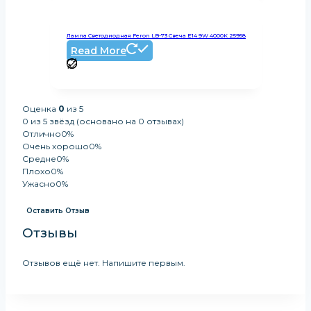
Лампа Светодиодная Feron LB-73 Свеча E14 9W 4000K 25958
Read More
Оценка
0
из 5
0 из 5 звёзд (основано на 0 отзывах)
Отлично
0%
Очень хорошо
0%
Средне
0%
Плохо
0%
Ужасно
0%
Оставить Отзыв
Отзывы
Отзывов ещё нет. Напишите первым.