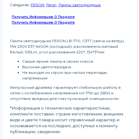
Categories:
FERON
,
Feron
,
Лампы светодиодные
Получить Информацию О Продукте
Получить Информацию О Продукте
Лампа светодиодная FERON LB-770, C37T (свеча на ветру),
11W 230V E37 6400К (холодный), рассеиватель матовый
белый, 935Lm, угол рассеивания 220°, 134*37мм.
Самые яркие лампы в своем классе
Высокая цветопередача
Не выходят из строя при частых перепадах
напряжения
Импульсный драйвер гарантирует стабильную работу в
сетях с колебаниями напряжения (от 175V до 265V) и
отсутствие вредных для глаз пульсаций освещенности
*Информация о технических характеристиках,
комплекте поставки, стране изготовления, внешнем
виде и цвете товара носит справочный характер и
основывается на последних, доступных к моменту
публикации, сведениях
.