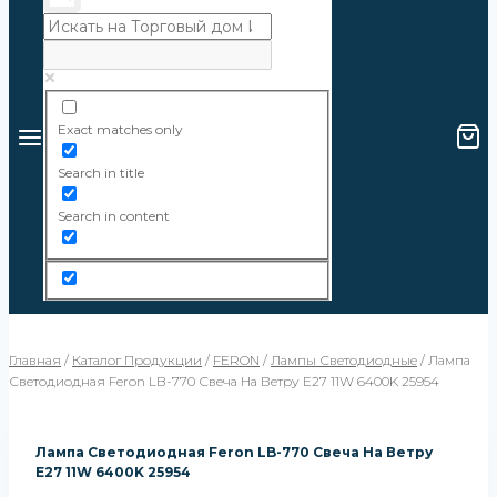
Exact matches only
Search in title
Search in content
Главная
/
Каталог Продукции
/
FERON
/
Лампы Светодиодные
/
Лампа
Светодиодная Feron LB-770 Свеча На Ветру E27 11W 6400K 25954
Лампа Светодиодная Feron LB-770 Свеча На Ветру
E27 11W 6400K 25954