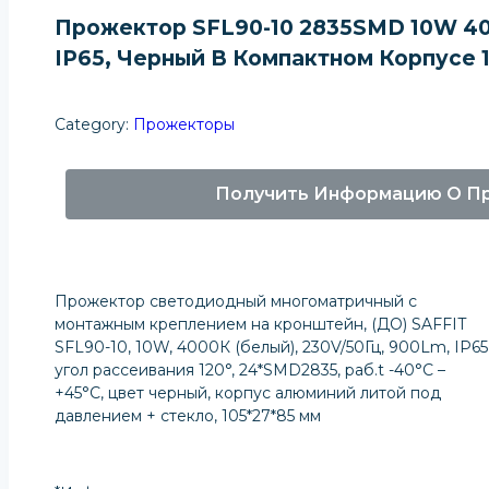
Прожектор SFL90-10 2835SMD 10W 4
IP65, Черный В Компактном Корпусе 
Category:
Прожекторы
Получить Информацию О П
Прожектор светодиодный многоматричный с
монтажным креплением на кронштейн, (ДО) SAFFIT
SFL90-10, 10W, 4000К (белый), 230V/50Гц, 900Lm, IP65
угол рассеивания 120°, 24*SMD2835, раб.t -40°C –
+45°C, цвет черный, корпус алюминий литой под
давлением + стекло, 105*27*85 мм