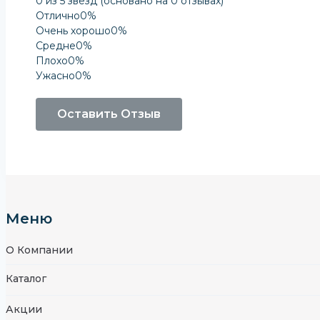
0 из 5 звёзд (основано на 0 отзывах)
Отлично
0%
Очень хорошо
0%
Средне
0%
Плохо
0%
Ужасно
0%
Оставить Отзыв
Меню
О Компании
Каталог
Акции