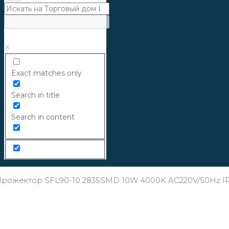
Exact matches only
Search in title
Search in content
рожектор SFL90-10 2835SMD 10W 4000K AC220V/50Hz IP