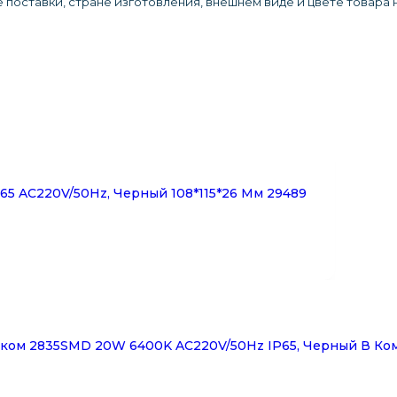
 поставки, стране изготовления, внешнем виде и цвете товара
65 AC220V/50Hz, Черный 108*115*26 Мм 29489
ком 2835SMD 20W 6400K AC220V/50Hz IP65, Черный В Ко