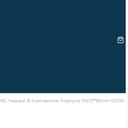
65, Черный В Компактном Корпусе 105*27*85mm 55074