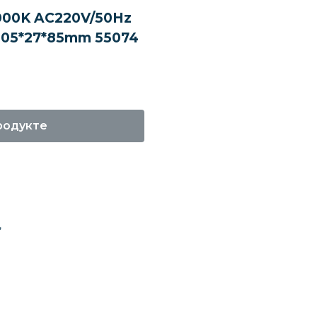
000K AC220V/50Hz
105*27*85mm 55074
родукте
,