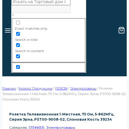
Exact matches only
Search in title
Search in content
Главная
/
Каталог Продукции
/
FERON
/
Электротовары
/
Розетка
Телевизионная 1-Местная, 75 Ом, 5-862МГц, Серия Эрна, PST00-9008-02,
Слоновая Кость 39234
Розетка Телевизионная 1-Местная, 75 Ом, 5-862МГц,
Серия Эрна, PST00-9008-02, Слоновая Кость 39234
Categories:
STEKKER
,
Электротовары