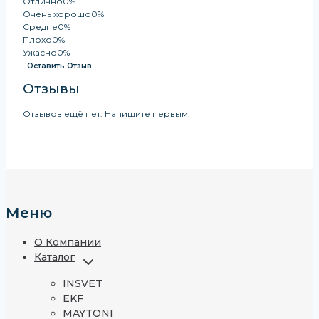
0
Отлично
0%
из
Очень хорошо
0%
5
Средне
0%
Плохо
0%
Ужасно
0%
Оставить Отзыв
Отзывы
Отзывов ещё нет. Напишите первым.
Меню
О Компании
Каталог
Развернуть
Дочернее
Меню
INSVET
EKF
MAYTONI