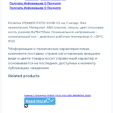
Получить Информацию О Продукте
Получить Информацию О Продукте
Розетка STEKKER PST10-9008-02 на 1 гнездо, без
заземления. Материал: ABS пластик, латунь, цвет слоновая
кость, размер 84*84*33мм. Номинальное напряжение -,
номинальный ток -, диапазон рабочих температур 0..+35°C,
IP20
*Информация о технических характеристиках,
комплекте поставки, стране изготовления, внешнем
виде и цвете товара носит справочный характер и
основывается на последних, доступных к моменту
публикации, сведениях
.
Related products
Розетка С Таймером FERON TM24 IP20 230V 3600Вт/16А 23257
Read More