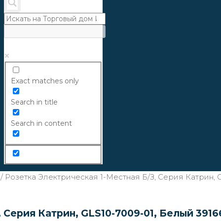
Exact matches only
Search in title
Search in content
/
Розетка Электрическая 1-Местная Б/з, Серия Катрин, G
 Серия Катрин, GLS10-7009-01, Белый 3916