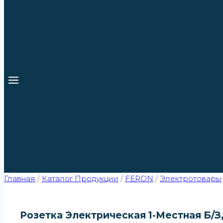
Главная
/
Каталог Продукции
/
FERON
/
Электротовары
Розетка Электрическая 1-Местная Б/з,