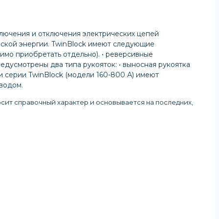
лючения и отключения электрических цепей
 ской энергии. TwinBlock имеют следующие
димо приобретать отдельно). • реверсивные
едусмотрены два типа рукояток: • выносная рукоятка
и серии TwinBlock (модели 160-800 А) имеют
водом.
осит справочный характер и основывается на последних,