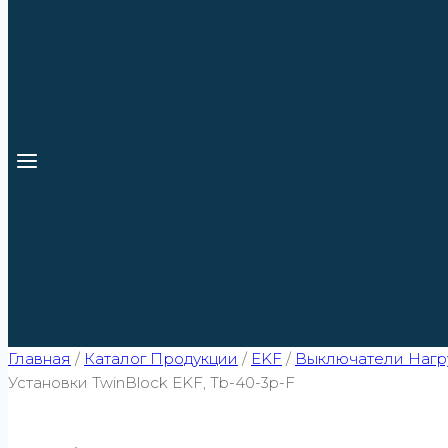
Главная
/
Каталог Продукции
/
EKF
/
Выключатели Нагру
Установки TwinBlock EKF, Tb-40-3p-F