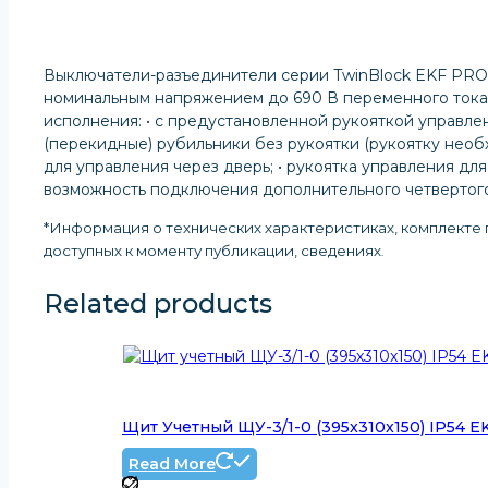
Выключатели-разъединители серии TwinBlock EKF PROx
номинальным напряжением до 690 В переменного тока ч
исполнения: • с предустановленной рукояткой управлен
(перекидные) рубильники без рукоятки (рукоятку необ
для управления через дверь; • рукоятка управления д
возможность подключения дополнительного четвертог
*Информация о технических характеристиках, комплекте п
доступных к моменту публикации, сведениях
.
Related products
Щит Учетный ЩУ-3/1-0 (395x310x150) IP54 
Read More