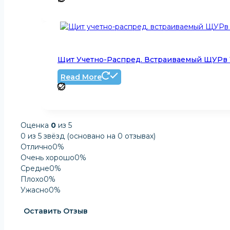
Щит Учетно-Распред. Встраиваемый ЩУРв 1/
Read More
Оценка
0
из 5
0 из 5 звёзд (основано на 0 отзывах)
Отлично
0%
Очень хорошо
0%
Средне
0%
Плохо
0%
Ужасно
0%
Оставить Отзыв