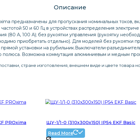
Описание
ima предназначены для пропускания номинальных токов, вк
астотой 50 и 60 Гц в устройствах распределения электриче
ия (80 А, 100 А); без рукоятки управления (рукоятку необхо
ходимо приобретать отдельно). Для моделей без рукоятки пр
ля прямой установки на рубильник.Выключатели-разъединител
о полюса. Возможна коммутация алюминиевым и медным про
оставки, стране изготовления, внешнем виде и цвете товара н
EKF PROxima
ЩУ-1/1-0 (310х300х150) IP54 EKF Basic
Read More