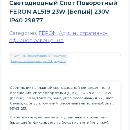
Светодиодный Спот Поворотный
FERON AL519 23W (белый) 230V
IP40 29877
Categories:
FERON
,
Административно-
офисное освещение
Получить Информацию О Продукте
Получить Информацию О Продукте
Светильник накладной светодиодный для акцентного
освещения, спот поворотный (ДПО) FERON AL519, 23W,
(белый), 230V, 1840Lm, IP40, угол рассеивания 35°, цвет
белый, корпус алюминий, рассеиватель поликарбонат,
93*93*213.
В комплекте крепления для установки и кронштейн
(кронштейн фиксируется с боков к лампе (не снизу).