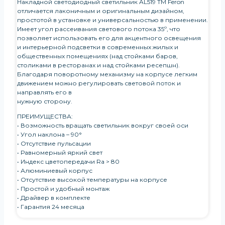
Накладной светодиодный светильник AL519 TM Feron
отличается лаконичным и оригинальным дизайном,
простотой в установке и универсальностью в применении.
Имеет угол рассеивания светового потока 35º, что
позволяет использовать его для акцентного освещения
и интерьерной подсветки в современных жилых и
общественных помещениях (над стойками баров,
столиками в ресторанах и над стойками ресепшн).
Благодаря поворотному механизму на корпусе легким
движением можно регулировать световой поток и
направлять его в
нужную сторону.
ПРЕИМУЩЕСТВА:
• Возможность вращать светильник вокруг своей оси
• Угол наклона – 90°
• Отсутствие пульсации
• Равномерный яркий свет
• Индекс цветопередачи Ra > 80
• Алюминиевый корпус
• Отсутствие высокой температуры на корпусе
• Простой и удобный монтаж
• Драйвер в комплекте
• Гарантия 24 месяца