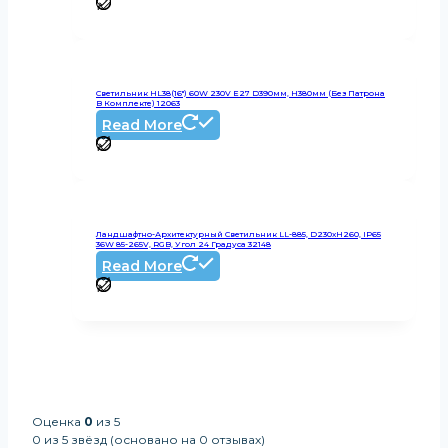
Светильник HL38(16″) 60W 230V E27 D390мм, H380мм (без Патрона
В Комплекте) 12063
Read More
Ландшафтно-Архитектурный Светильник LL-885, D230xH260, IP65
36W 85-265V, RGB, Угол 24 Градуса 32148
Read More
Оценка
0
из 5
0 из 5 звёзд (основано на 0 отзывах)