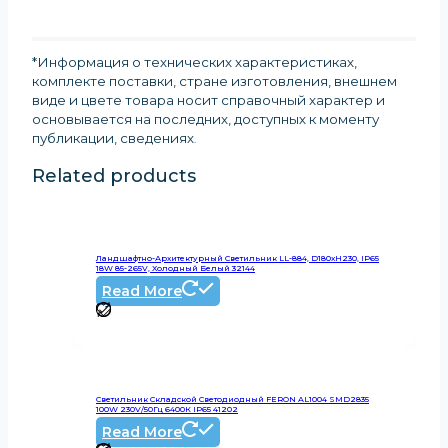
*Информация о технических характеристиках,
комплекте поставки, стране изготовления, внешнем
виде и цвете товара носит справочный характер и
основывается на последних, доступных к моменту
публикации, сведениях
.
Related products
Ландшафтно-Архитектурный Светильник LL-884, D180xH230, IP65
18W 85-265V, Холодный Белый 32144
Read More
Светильник Складской Светодиодный FERON AL1004 SMD2835
100W 230V/50Гц 6400К IP65 41202
Read More