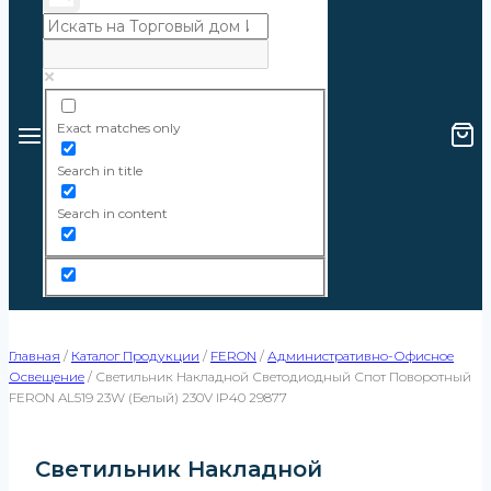
Exact matches only
Search in title
Search in content
Главная
/
Каталог Продукции
/
FERON
/
Административно-Офисное
Освещение
/
Светильник Накладной Светодиодный Спот Поворотный
FERON AL519 23W (белый) 230V IP40 29877
Светильник Накладной