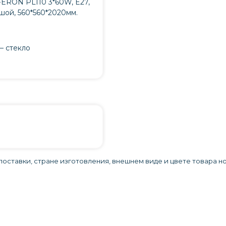
FERON PL110 3*60W, E27,
ьшой, 560*560*2020мм.
– стекло
оставки, стране изготовления, внешнем виде и цвете товара н