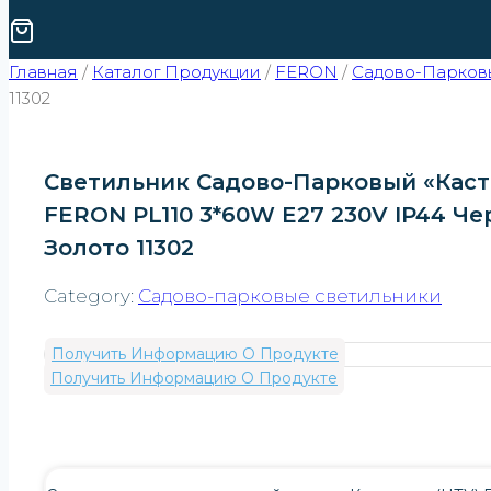
Главная
/
Каталог Продукции
/
FERON
/
Садово-Парков
11302
Светильник Садово-Парковый «Кас
FERON PL110 3*60W E27 230V IP44 Че
Золото 11302
Category:
Садово-парковые светильники
Получить Информацию О Продукте
Получить Информацию О Продукте