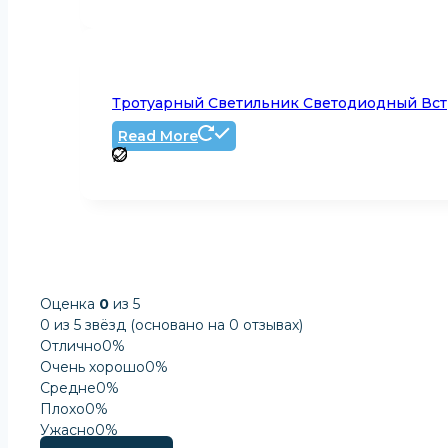
Тротуарный Светильник Светодиодный Вст
Read More
Оценка
0
из 5
0 из 5 звёзд (основано на 0 отзывах)
Отлично
0%
Очень хорошо
0%
Средне
0%
Плохо
0%
Ужасно
0%