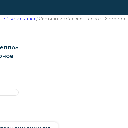
ые Светильники
/
Светильник Садово-Парковый «Кастелл
телло»
рное