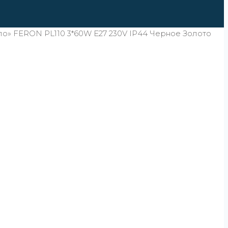
о» FERON PL110 3*60W E27 230V IP44 Черное Золото