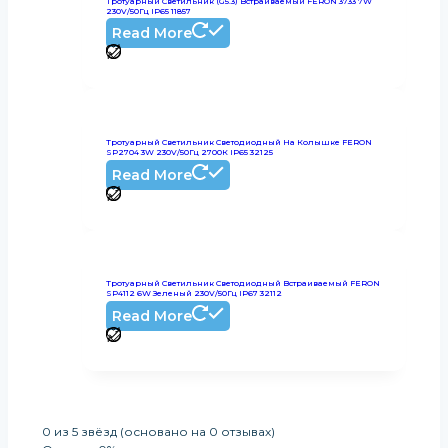
Тротуарный Светильник (G5.3) Встраиваемый FERON 3733 7W
230V/50Гц IP65 11857
Read More
Тротуарный Светильник Светодиодный На Колышке FERON
SP2704 3W 230V/50Гц 2700К IP65 32125
Read More
Тротуарный Светильник Светодиодный Встраиваемый FERON
SP4112 6W Зеленый 230V/50Гц IP67 32112
Read More
0 из 5 звёзд (основано на 0 отзывах)