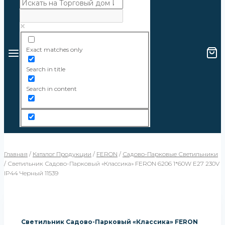
Exact matches only
Search in title
Search in content
Главная
/
Каталог Продукции
/
FERON
/
Садово-Парковые Светильники
/
Светильник Садово-Парковый «Классика» FERON 6206 1*60W E27 230V
IP44 Черный 11539
Светильник Садово-Парковый «Классика» FERON