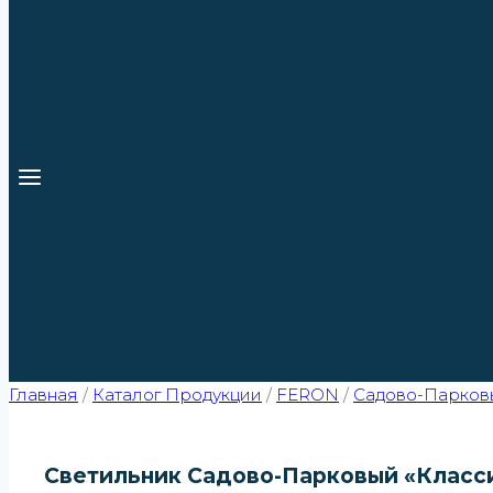
Главная
/
Каталог Продукции
/
FERON
/
Садово-Парков
Светильник Садово-Парковый «Класси