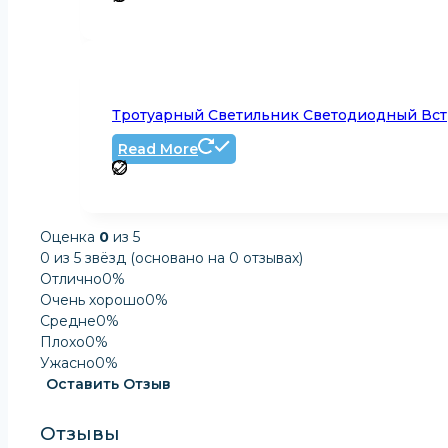
Тротуарный Светильник Светодиодный Вст
Read More
Оценка
0
из 5
0 из 5 звёзд (основано на 0 отзывах)
Отлично
0%
Очень хорошо
0%
Средне
0%
Плохо
0%
Ужасно
0%
Оставить Отзыв
Отзывы