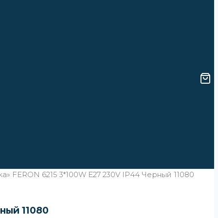
а» FERON 6215 3*100W E27 230V IP44 Черный 11080
ный 11080