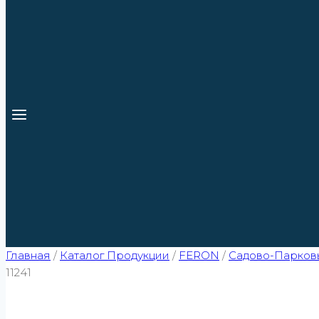
Главная
/
Каталог Продукции
/
FERON
/
Садово-Парков
11241