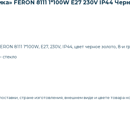
а» FERON 8111 1*100W E27 230V IP44 Черн
RON 8111 1*100W, E27, 230V, IP44, цвет черное золото, 8-и 
– стекло
оставки, стране изготовления, внешнем виде и цвете товара н