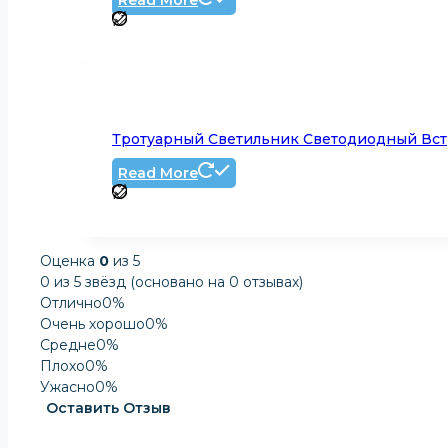
Read More
Тротуарный Светильник Светодиодный Вст
Read More
Оценка
0
из 5
0 из 5 звёзд (основано на 0 отзывах)
Отлично
0%
Очень хорошо
0%
Средне
0%
Плохо
0%
Ужасно
0%
Оставить Отзыв