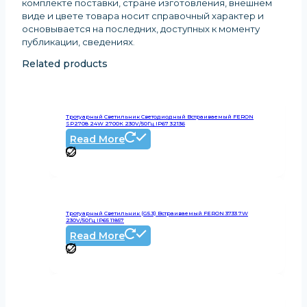
комплекте поставки, стране изготовления, внешнем
виде и цвете товара носит справочный характер и
основывается на последних, доступных к моменту
публикации, сведениях
.
Related products
Тротуарный Светильник Светодиодный Встраиваемый FERON
SP2708 24W 2700К 230V/50Гц IP67 32136
Read More
Тротуарный Светильник (G5.3) Встраиваемый FERON 3733 7W
230V/50Гц IP65 11857
Read More