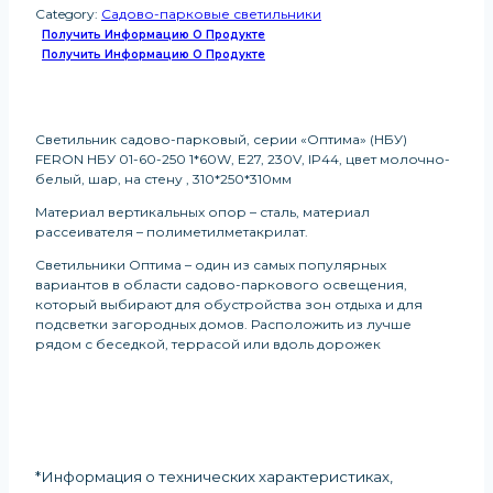
Category:
Садово-парковые светильники
Получить Информацию О Продукте
Получить Информацию О Продукте
Светильник садово-парковый, серии «Оптима» (НБУ)
FERON НБУ 01-60-250 1*60W, E27, 230V, IP44, цвет молочно-
белый, шар, на стену , 310*250*310мм
Материал вертикальных опор – сталь, материал
рассеивателя – полиметилметакрилат.
Светильники Оптима – один из самых популярных
вариантов в области садово-паркового освещения,
который выбирают для обустройства зон отдыха и для
подсветки загородных домов. Расположить из лучше
рядом с беседкой, террасой или вдоль дорожек
*Информация о технических характеристиках,