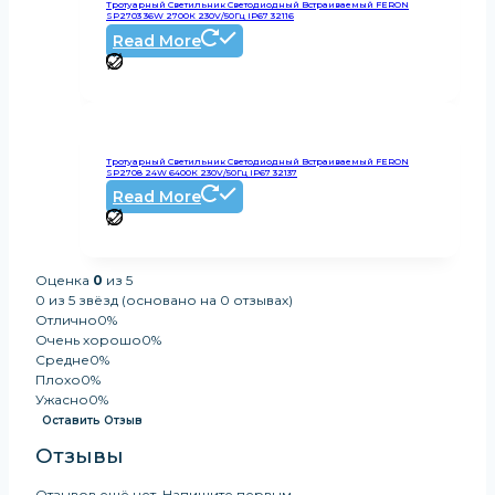
Тротуарный Светильник Светодиодный Встраиваемый FERON
SP2703 36W 2700К 230V/50Гц IP67 32116
Read More
Тротуарный Светильник Светодиодный Встраиваемый FERON
SP2708 24W 6400К 230V/50Гц IP67 32137
Read More
Оценка
0
из 5
0 из 5 звёзд (основано на 0 отзывах)
Отлично
0%
Очень хорошо
0%
Средне
0%
Плохо
0%
Ужасно
0%
Оставить Отзыв
Отзывы
Отзывов ещё нет. Напишите первым.