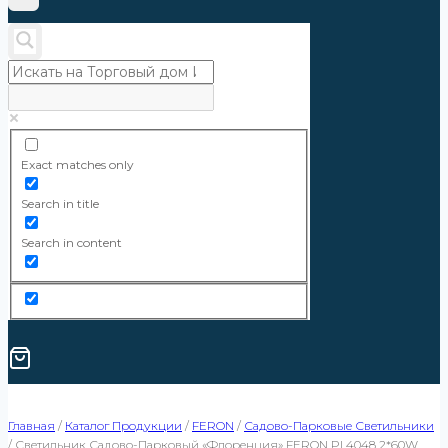
Exact matches only
Search in title
Search in content
Главная
/
Каталог Продукции
/
FERON
/
Садово-Парковые Светильники
/
Светильник Садово-Парковый «Флоренция» FERON PL4048 2*60W