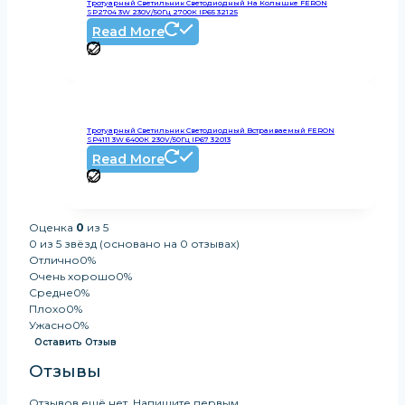
Тротуарный Светильник Светодиодный На Колышке FERON
SP2704 3W 230V/50Гц 2700К IP65 32125
Read More
Тротуарный Светильник Светодиодный Встраиваемый FERON
SP4111 3W 6400К 230V/50Гц IP67 32013
Read More
Оценка
0
из 5
0 из 5 звёзд (основано на 0 отзывах)
Отлично
0%
Очень хорошо
0%
Средне
0%
Плохо
0%
Ужасно
0%
Оставить Отзыв
Отзывы
Отзывов ещё нет. Напишите первым.