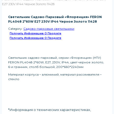
E27 230V IP44 Черное Золото 11428
Светильник Садово-Парковый «Флоренция» FERON
PL4048 2*60W E27 230V IP44 Черное Золото 11428
Category:
Садово-парковые светильники
Получить Информацию О Продукте
Получить Информацию О Продукте
Светильник садово-парковый, серии «Флоренция» (НТУ)
FERON PL4048 2*60W, E27, 230V, IP44, цвет черное золото,
6-и гранник, столб большой, 200*660*2240мм
Материал корпуса – алюминий, материал рассеивателя –
стекло
*Информация о технических характеристиках,