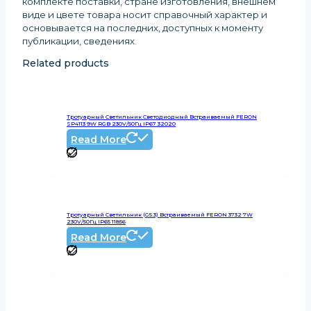
комплекте поставки, стране изготовления, внешнем
виде и цвете товара носит справочный характер и
основывается на последних, доступных к моменту
публикации, сведениях
.
Related products
Тротуарный Светильник Светодиодный Встраиваемый FERON
SP4113 9W RGB 230V/50Гц IP67 32020
Read More
Тротуарный Светильник (G5.3) Встраиваемый FERON 3732 7W
230V/50Гц IP65 11856
Read More