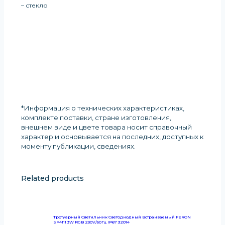
– стекло
*Информация о технических характеристиках,
комплекте поставки, стране изготовления,
внешнем виде и цвете товара носит справочный
характер и основывается на последних, доступных к
моменту публикации, сведениях
.
Related products
Тротуарный Светильник Светодиодный Встраиваемый FERON
SP4111 3W RGB 230V/50Гц IP67 32014