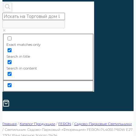
Exact matches only
Search in title
Search in content
Главная
/
Каталог Продукции
/
FERON
/
Садово-Парковые Светильники
/
Светильник Садово-Парковый «Флоренция» FERON PL4055 1*60W E27
230V IP44 Черное Золото 11434