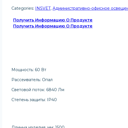
Categories:
INSVET
,
Административно-офисное освеще
Получить Информацию О Продукте
Получить Информацию О Продукте
Мощность: 60 Вт
Рассеиватель: Опал
Световой поток: 6840 Лм
Степень защиты: IP40
Длинна изделия, мм: 1500