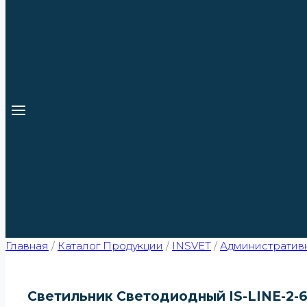
Главная
/
Каталог Продукции
/
INSVET
/
Административ
Светильник Светодиодный IS-LINE-2-