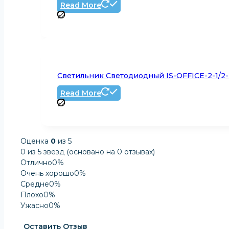
Read More
Светильник Светодиодный IS-OFFICE-2-1/2
Read More
Оценка
0
из 5
0 из 5 звёзд (основано на 0 отзывах)
Отлично
0%
Очень хорошо
0%
Средне
0%
Плохо
0%
Ужасно
0%
Оставить Отзыв