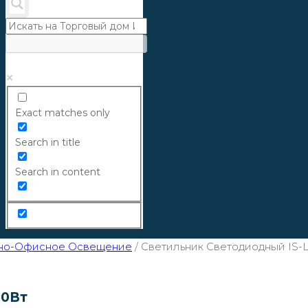
Exact matches only
Search in title
Search in content
но-Офисное Освещение
/
Светильник Светодиодный IS-
60Вт