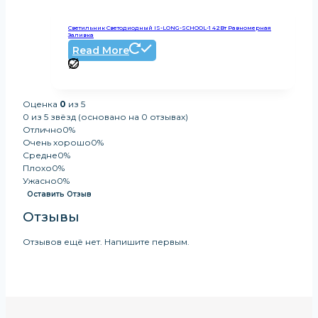
Светильник Светодиодный IS-LONG-SCHOOL-1 42Вт Равномерная
Заливка
Read More
Оценка
0
из 5
0 из 5 звёзд (основано на 0 отзывах)
Отлично
0%
Очень хорошо
0%
Средне
0%
Плохо
0%
Ужасно
0%
Оставить Отзыв
Отзывы
Отзывов ещё нет. Напишите первым.