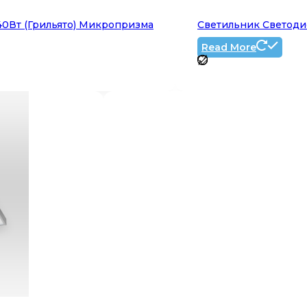
40Вт (Грильято) Микропризма
Светильник Светодио
Read More