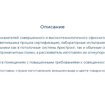
Описание
оказателей совершенного и высокотехнологичного офисного 
светильника прошла сертификацию, лабораторные испытания 
льники как в потолочные системы Армстронг, так и обычным 
ромагнитных помех, а рассеиватель изготовлен из огнеупорн
и в помещениях с повышенными требованиями к освещеннос
оставки, стране изготовления, внешнем виде и цвете товара н