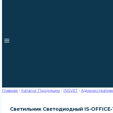
Главная
/
Каталог Продукции
/
INSVET
/
Административ
Светильник Светодиодный IS-OFFICE-