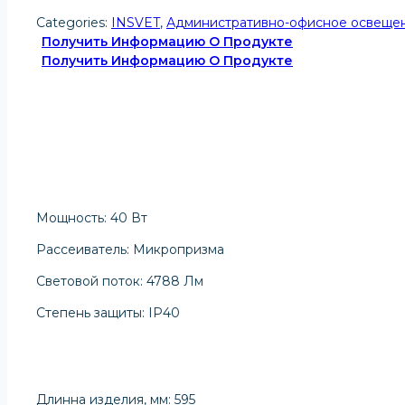
Categories:
INSVET
,
Административно-офисное освеще
Получить Информацию О Продукте
Получить Информацию О Продукте
Мощность: 40 Вт
Рассеиватель: Микропризма
Световой поток: 4788 Лм
Степень защиты: IP40
Длинна изделия, мм: 595