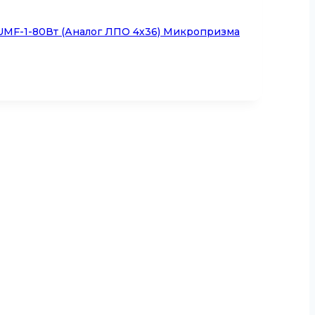
UMF-1-80Вт (аналог ЛПО 4х36) Микропризма