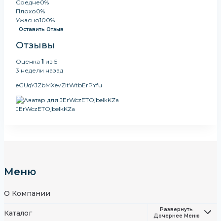
Средне
0%
Плохо
0%
Ужасно
100%
Оставить Отзыв
Отзывы
Оценка
1
из 5
3 недели назад
eGUqYJZbMXevZItWtbErPYfu
JErWczETOjbelkKZa
Меню
О Компании
Развернуть
Каталог
Дочернее Меню