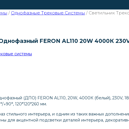
емы
/
Однофазные Трековые Системы
/
Светильник Трек
днофазный FERON AL110 20W 4000К 230V 
ековые системы
офазный (ДПО) FERON AL110, 20W, 4000К (белый), 230V, 180
↓90°, 120*120*260 мм.
аз стильного интерьера, и одним из таких важных дополнен
ны для акцентной подсветки деталей интерьера, декоратив