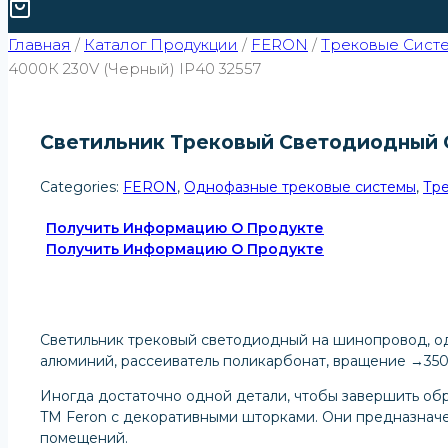
Главная
/
Каталог Продукции
/
FERON
/
Трековые Сист
4000К 230V (черный) IP40 32557
Светильник Трековый Светодиодный О
Categories:
FERON
,
Однофазные трековые системы
,
Тр
Получить Информацию О Продукте
Получить Информацию О Продукте
Светильник трековый светодиодный на шинопровод, одн
алюминий, рассеиватель поликарбонат, вращение →350°/
Иногда достаточно одной детали, чтобы завершить обр
TM Feron с декоративными шторками. Они предназначе
помещений.