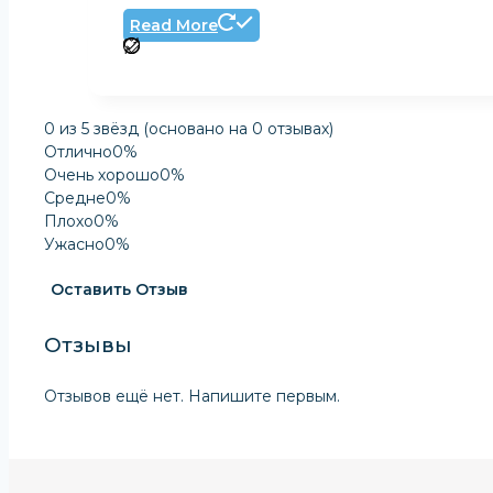
Read More
Оценка
0 из 5 звёзд (основано на 0 отзывах)
0
Отлично
0%
из
Очень хорошо
0%
5
Средне
0%
Плохо
0%
Ужасно
0%
Оставить Отзыв
Отзывы
Отзывов ещё нет. Напишите первым.