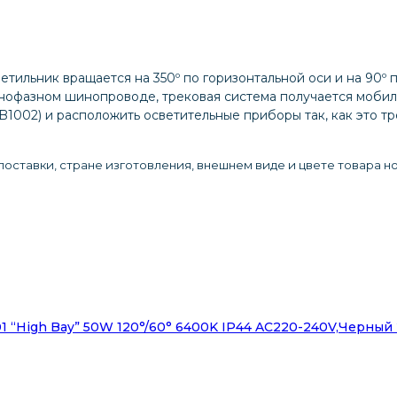
етильник вращается на 350º по горизонтальной оси и на 90º 
однофазном шинопроводе, трековая система получается мобил
1002) и расположить осветительные приборы так, как это т
оставки, стране изготовления, внешнем виде и цвете товара н
 “High Bay” 50W 120°/60° 6400K IP44 AC220-240V,черный