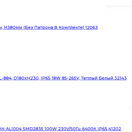
, H380мм (без Патрона В Комплекте) 12063
884, D180xH230, IP65 18W 85-265V, Теплый Белый 32143
N AL1004 SMD2835 100W 230V/50Гц 6400К IP65 41202