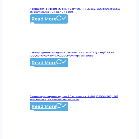
Ландшафтно-Архитектурный Светильник LL-882, D95xH130, IP65 5W
85-265V, Холодный Белый 32139
Read More
Светодиодный Складской Светильник AL1104 “High Bay” 200W
120°/60° 6400K IP44 AC220-240V,черный 29856
Read More
Ландшафтно-Архитектурный Светильник LL-885, D230xH260, IP65
36W 85-265V, Холодный Белый 32147
Read More