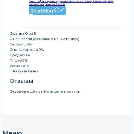
Ландшафтно-Архитектурный Светильник LL-884, D180xH230, IP65
18W 85-265V, Зеленый 32236
Read More
Оценка
0
из 5
0 из 5 звёзд (основано на 0 отзывах)
Отлично
0%
Очень хорошо
0%
Средне
0%
Плохо
0%
Ужасно
0%
Оставить Отзыв
Отзывы
Отзывов ещё нет. Напишите первым.
Меню