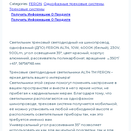
Categories:
FERON
,
Однофазные трековые системы
,
Трековые системы
Получить Информацию О Продукте
Получить Информацию О Продукте
Светильник трековый светодиодный на шинопровод,
однофазный (ДПО) FERON AL114, 10W, 4000К (белый), 230V,
900Lm, угол освещения 35°, цвет красный, корпус
алюминий, рассеиватель поликарбонат, вращение →350°/
↓45°, 56*56*165 мм.
Трековые светодиодные светильники AL114 ТМ FERON –
яркая деталь вашего интерьера!
Светильники этой серии помогут поменять настроение в
вашем пространстве и внести в него яркие нотки, не
прибегая к кардинальным мерам. Благодаря тому, что
светильники располагаются на однофазном
шинопроводе, трековая система получается мобильной,
её можно установить на любой необходимой высоте и
расположить осветительные приборы так, как это
требуется именно вам.
Универсальный угол рассеивания 35º позволяет
использовать их как для акцентной подсветки, так и для