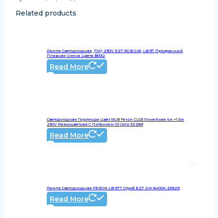
Related products
Лампа Светодиодная, (1W) 230V E27 RGB G45, LB-37 Прозрачный
Плавная Смена Цвета 38132
Read More
Светодиодная Гирлянда Цвет RGB Feron CL03 Линейная 4м +1.5м
230V Разноцветная C Питанием От Сети 32289
Read More
Лампа Светодиодная FERON LB-377 Строб Е27 2W 6400К 25929
Read More