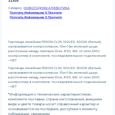
32305
Category:
НОВОГОДНЯЯ АТРИБУТИКА
Получить Информацию О Продукте
Получить Информацию О Продукте
Гирлянда линейная FERON CL05, 100LED, 5000К (белый),
настраивается контроллером, 10м+1.5м зеленый шнур,
расстояние между лампами 10см, IP20, 6W, от сети 230V,
контроллер в комплекте, последовательное подключение
– НЕТ
Гирлянда линейная FERON CL05, 100LED, 5000К (белый),
настраивается контроллером, 10м+1.5м зеленый шнур,
расстояние между лампами 10см, IP20, 6W, от сети 230V,
контроллер в комплекте, последовательное подключение
– НЕТ
*Информация о технических характеристиках,
комплекте поставки, стране изготовления, внешнем
виде и цвете товара носит справочный характер и
основывается на последних, доступных к моменту
публикации, сведениях
.