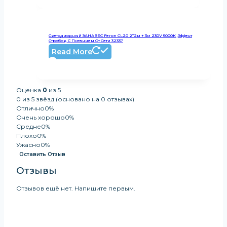
Светодиодный ЗАНАВЕС Feron CL20 2*2м + 3м 230V 5000К ,эффект
Стробов, C Питанием От Сети 32337
Read More
Оценка
0
из 5
0 из 5 звёзд (основано на 0 отзывах)
Отлично
0%
Очень хорошо
0%
Средне
0%
Плохо
0%
Ужасно
0%
Оставить Отзыв
Отзывы
Отзывов ещё нет. Напишите первым.