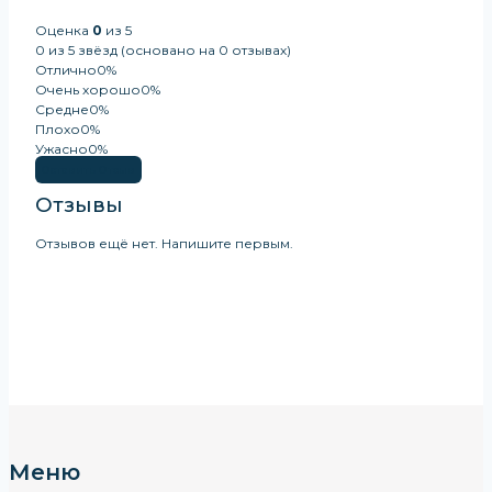
Оценка
0
из 5
0 из 5 звёзд (основано на 0 отзывах)
Отлично
0%
Очень хорошо
0%
Средне
0%
Плохо
0%
Ужасно
0%
Оставить Отзыв
Отзывы
Отзывов ещё нет. Напишите первым.
Меню