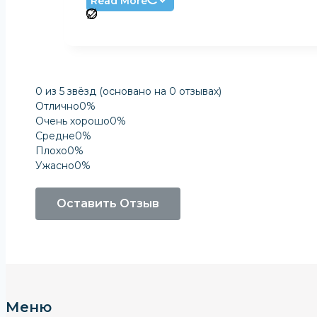
Read More
0 из 5 звёзд (основано на 0 отзывах)
Отлично
0%
Очень хорошо
0%
Средне
0%
Плохо
0%
Ужасно
0%
Оставить Отзыв
Меню