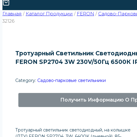
Главная
/
Каталог Продукции
/
FERON
/
Садово-Парков
32126
Тротуарный Светильник Светодиодн
FERON SP2704 3W 230V/50Гц 6500К IP
Category:
Садово-парковые светильники
Получить Информацию О П
Тротуарный светильник светодиодный, на колышке
(ДТУ) FERON SP2704, 3W, 6400К (дневной), 85-