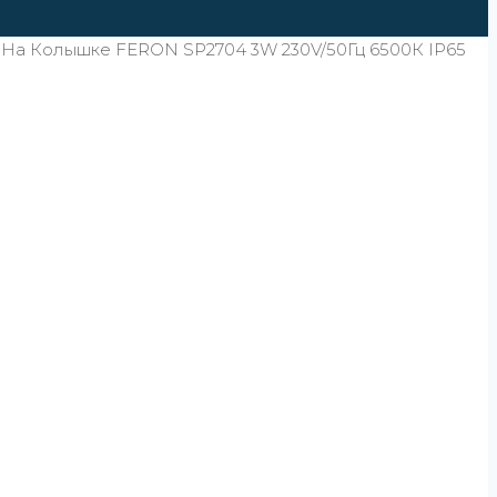
 На Колышке FERON SP2704 3W 230V/50Гц 6500К IP65