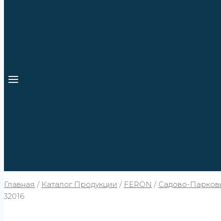
Главная
/
Каталог Продукции
/
FERON
/
Садово-Парков
32016