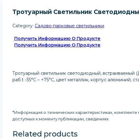
Тротуарный Светильник Светодиодный
Category:
Садово-парковые светильники
Получить Информацию О Продукте
Получить Информацию О Продукте
Тротуарный светильник светодиодный, встраиваемый (ДВ
раб.t -35°C – +75°C, цвет металлик, корпус алюминий, ст
*Информация о технических характеристиках, комплекте п
доступных к моменту публикации, сведениях
.
Related products