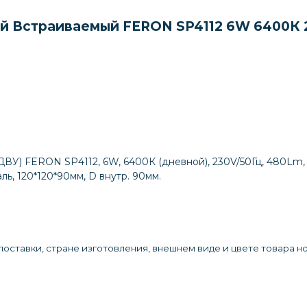
 Встраиваемый FERON SP4112 6W 6400К 2
У) FERON SP4112, 6W, 6400К (дневной), 230V/50Гц, 480Lm, IP
аль, 120*120*90мм, D внутр. 90мм.
оставки, стране изготовления, внешнем виде и цвете товара н