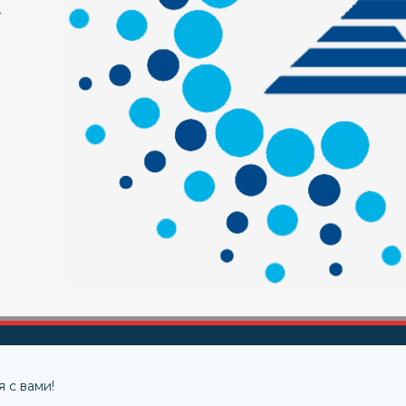
-
 с вами!