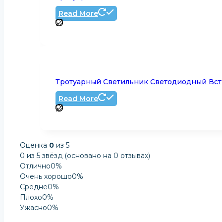
Read More
Тротуарный Светильник Светодиодный Вст
Read More
Оценка
0
из 5
0 из 5 звёзд (основано на 0 отзывах)
Отлично
0%
Очень хорошо
0%
Средне
0%
Плохо
0%
Ужасно
0%