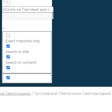
Exact matches only
Search in title
Search in content
ые Светильники
/
Тротуарный Светильник Светодиодный 