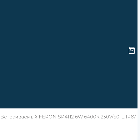
Встраиваемый FERON SP4112 6W 6400К 230V/50Гц IP67