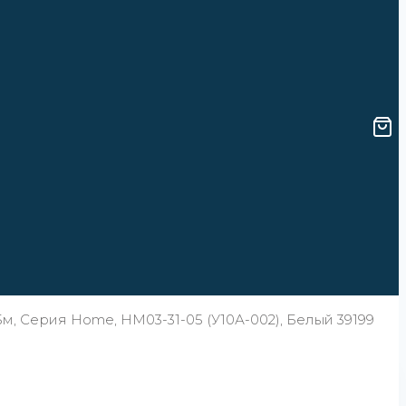
5м, Серия Home, HM03-31-05 (У10А-002), Белый 39199