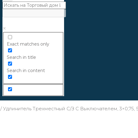
Exact matches only
Search in title
Search in content
/
Удлинитель Трехместный С/з С Выключателем, 3×0,75, 