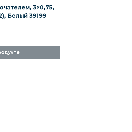
чателем, 3×0,75,
2), Белый 39199
родукте
е