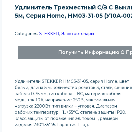
Удлинитель Трехместный С/з С Выклю
5м, Серия Home, HM03-31-05 (У10А-00
Categories:
STEKKER
,
Электротовары
Получить Информацию О П
Удлинители STEKKER HM03-31-05, серия Home, цвет
белый, длина 5 м, количество розеток 3, сталь, сечени
кабеля 0.75 мм, тип кабеля ПВС, материал кабеля
медь, ток 10А, напряжение 250В, максимальная
нагрузка 2200Вт, тип вилки – угловая. Диапазон
рабочих температур +1..+35°C, степень защиты IP20,
класс защиты от поражения эл. током 1, размеры
изделия 230*135*45. Гарантия 1 год.