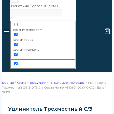
Exact matches only
Search in title
Search in content
Главная
/
Каталог Продукции
/
FERON
/
Электротовары
/
Удлинитель
Трехместный С/з 3×0,75, 2м, Серия Home, HM01-31-02 (У10-002), Белый
39213
Удлинитель Трехместный С/з