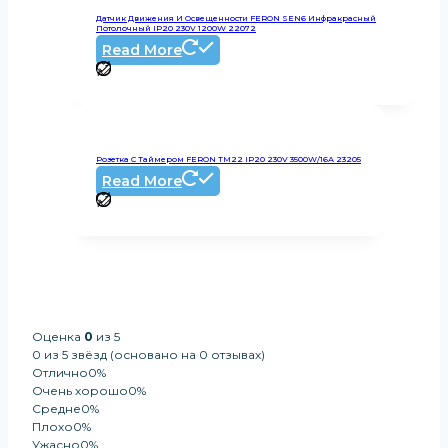
Датчик Движения И Освещенности FERON SEN6 Инфракрасный
Потолочный IP20 230V 1200W 22072
Read More
Розетка С Таймером FERON TM22 IP20 230V 3500W/16А 23205
Read More
Оценка
0
из 5
0 из 5 звёзд (основано на 0 отзывах)
Отлично
0%
Очень хорошо
0%
Средне
0%
Плохо
0%
Ужасно
0%