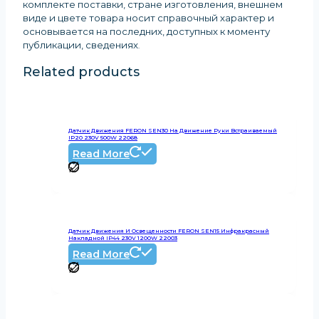
комплекте поставки, стране изготовления, внешнем
виде и цвете товара носит справочный характер и
основывается на последних, доступных к моменту
публикации, сведениях
.
Related products
Датчик Движения FERON SEN30 На Движение Руки Встраиваемый
IP20 230V 500W 22068
Read More
Датчик Движения И Освещенности FERON SEN15 Инфракрасный
Накладной IP44 230V 1200W 22003
Read More