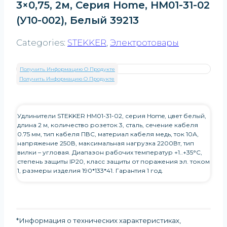
3×0,75, 2м, Серия Home, HM01-31-02
(У10-002), Белый 39213
Categories:
STEKKER
,
Электротовары
Получить Информацию О Продукте
Получить Информацию О Продукте
Удлинители STEKKER HM01-31-02, серия Home, цвет белый,
длина 2 м, количество розеток 3, сталь, сечение кабеля
0.75 мм, тип кабеля ПВС, материал кабеля медь, ток 10А,
напряжение 250В, максимальная нагрузка 2200Вт, тип
вилки – угловая. Диапазон рабочих температур +1..+35°C,
степень защиты IP20, класс защиты от поражения эл. током
1, размеры изделия 190*133*41. Гарантия 1 год.
*Информация о технических характеристиках,