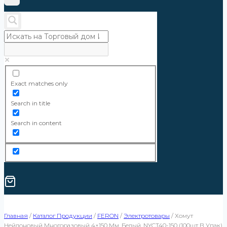
Exact matches only
Search in title
Search in content
Главная
/
Каталог Продукции
/
FERON
/
Электротовары
/
Хомут
Нейлоновый Многоразовый 4×150 Мм, Белый, NYCT40-150 (100шт В Упак)