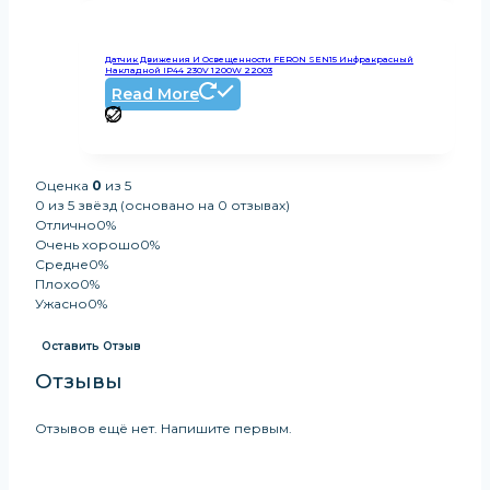
Датчик Движения И Освещенности FERON SEN15 Инфракрасный
Накладной IP44 230V 1200W 22003
Read More
Оценка
0
из 5
0 из 5 звёзд (основано на 0 отзывах)
Отлично
0%
Очень хорошо
0%
Средне
0%
Плохо
0%
Ужасно
0%
Оставить Отзыв
Отзывы
Отзывов ещё нет. Напишите первым.