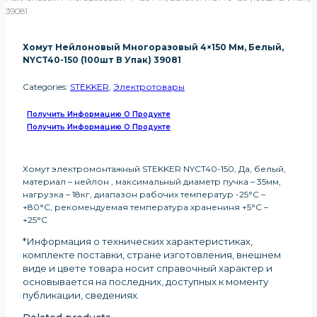
39081
Хомут Нейлоновый Многоразовый 4×150 Мм, Белый,
NYCT40-150 (100шт В Упак) 39081
Categories:
STEKKER
,
Электротовары
Получить Информацию О Продукте
Получить Информацию О Продукте
Хомут электромонтажный STEKKER NYCT40-150, Да, белый,
материал – нейлон , максимальный диаметр пучка – 35мм,
нагрузка – 18кг, диапазон рабочих температур -25°C –
+80°C, рекомендуемая температура хранениня +5°C –
+25°C
*Информация о технических характеристиках,
комплекте поставки, стране изготовления, внешнем
виде и цвете товара носит справочный характер и
основывается на последних, доступных к моменту
публикации, сведениях
.