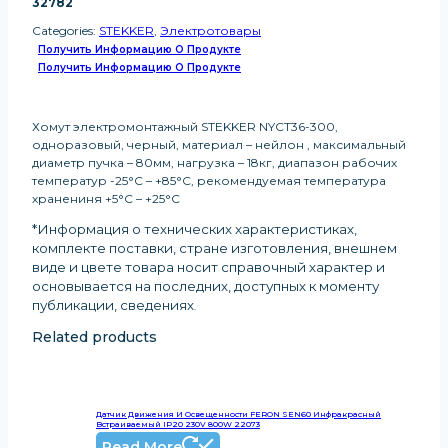
32782
Categories:
STEKKER
,
Электротовары
Получить Информацию О Продукте
Получить Информацию О Продукте
Хомут электромонтажный STEKKER NYCT36-300,
одноразовый, черный, материал – нейлон , максимальный
диаметр пучка – 80мм, нагрузка – 18кг, диапазон рабочих
температур -25°C – +85°C, рекомендуемая температура
хранениня +5°C – +25°C
*Информация о технических характеристиках,
комплекте поставки, стране изготовления, внешнем
виде и цвете товара носит справочный характер и
основывается на последних, доступных к моменту
публикации, сведениях
.
Related products
Датчик Движения И Освещенности FERON SEN60 Инфракрасный
Встраиваемый IP20 230V 800W 22073
Read More